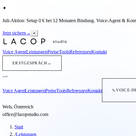
✦
Juli-Aktion: Setup 0 € bei 12 Monaten Bindung
.
Voice-Agent & Kompl
Jetzt sichern
→
×
Voice Agent
Leistungen
Preise
Tools
Referenzen
Kontakt
ERSTGESPRÄCH
→
VOICE-D
Voice Agent
Leistungen
Preise
Tools
Referenzen
Kontakt
Wels
,
Österreich
office@lacopstudio.com
Start
/
Leistungen