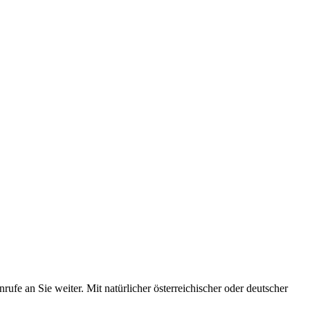
 Kunden sind.
, Rückrufe einsammeln und Sie bei wirklich wichtigen Anrufen direkt
Anruf hinterherhören.