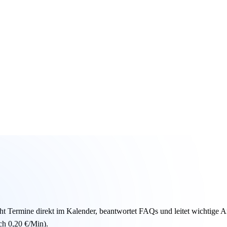
n — hören Sie selbst.
ht immer ran. auch nach Feierabend, am Wochenende, während Sie beim
rem Google-, Outlook- oder Cal.com-Kalender buchen, FAQs beantworten
rpassen Sie nichts Wichtiges, müssen aber auch nicht jedem einzelnen 