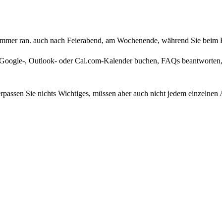
CH
→
om)
ung, dann Löschung)