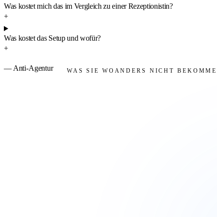
NÄCHSTER SCHRITT
Reden wir über Ihr Projekt.
15 Minuten Gespräch, konkrete Einschätzung, keine Verkaufsshow.
ERSTGESPRÄCH VEREINBAREN
→
ODER: 
ADD-ON
KI-Chatbot
ab 49 €/Monat
→
WEDGE