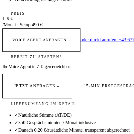
Merken Anrufer, dass es eine KI ist?
+
Wie viele Gesprächsminuten sind enthalten?
+
Wo werden die Anruf-Transkripte gespeichert?
+
Was kostet mich das im Vergleich zu einer Rezeptionistin?
+
Was kostet das Setup und wofür?
+
— Anti-Agentur
WAS SIE WOANDERS NICHT BEKOMM