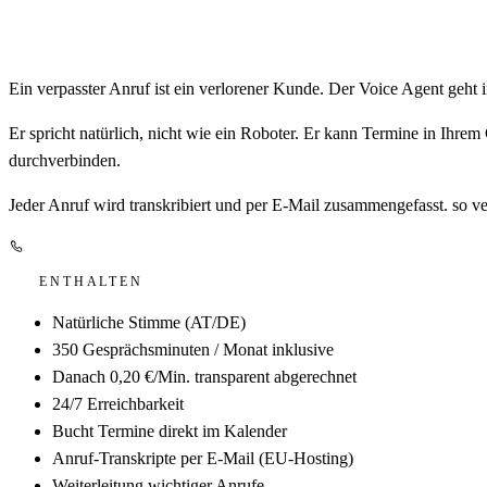
BEREIT ZU STARTEN?
Ihr Voice Agent in 7 Tagen erreichbar.
JETZT ANFRAGEN
→
15-MIN ERSTGESPRÄ
LIEFERUMFANG IM DETAIL
✓
Natürliche Stimme (AT/DE)
✓
350 Gesprächsminuten / Monat inklusive
✓
Danach 0,20 €/zusätzliche Minute. transparent abgerechnet
✓
24/7 Erreichbarkeit
✓
Bucht Termine direkt im Kalender (Google / Outlook / Cal.c
✓
Anruf-Transkripte per E-Mail (EU-Server, 30 Tage Speicher
✓
Weiterleitung wichtiger Anrufe
✓
Training auf Ihre FAQs
— FAQ
FRAGEN