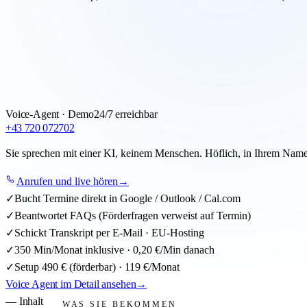
ENTHALTEN
Natürliche Stimme (AT/DE)
350 Gesprächsminuten / Monat inklusive
Danach 0,20 €/Min. transparent abgerechnet
24/7 Erreichbarkeit
Bucht Termine direkt im Kalender
Anruf-Transkripte per E-Mail (EU-Hosting)
Weiterleitung wichtiger Anrufe
PREIS
119 €
/Monat · Setup
490 €
oder direkt anrufen:
+43 67
VOICE AGENT ANFRAGEN
→