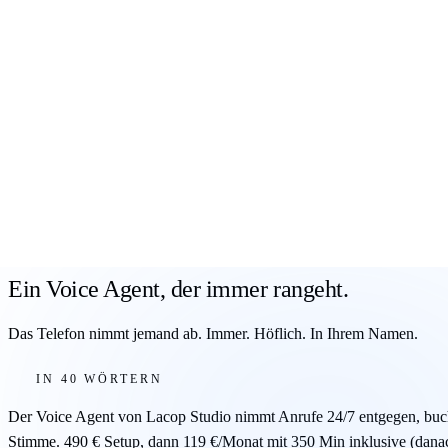
Sie sprechen mit einer KI, keinem Menschen. Höflich, in Ihrem Name
Anrufen und live hören
→
✓
Bucht Termine direkt in Google / Outlook / Cal.com
✓
Beantwortet FAQs (Förderfragen verweist auf Termin)
✓
Schickt Transkript per E-Mail · EU-Hosting
✓
350 Min/Monat inklusive · 0,20 €/Min danach
✓
Setup 490 € (förderbar) · 119 €/Monat
Voice Agent im Detail ansehen
→
— Inhalt
WAS SIE BEKOMMEN
Ein verpasster Anruf ist ein verlorener Kunde. Der Voice Agent ge
Er spricht natürlich, nicht wie ein Roboter. Er kann Termine in Ih
durchverbinden.
Jeder Anruf wird transkribiert und per E-Mail zusammengefasst. so ve