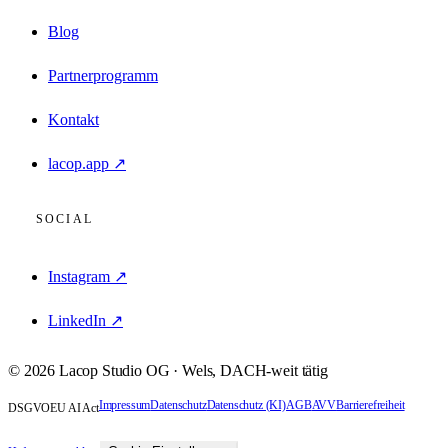
Blog
Partnerprogramm
Kontakt
lacop.app ↗
SOCIAL
Instagram ↗
LinkedIn ↗
©
2026
Lacop Studio OG
·
Wels
, DACH-weit tätig
Impressum
Datenschutz
Datenschutz (KI)
AGB
AVV
Barrierefreiheit
DSGVO
EU AI Act