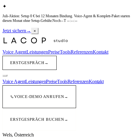
✦
Juli-Aktion: Setup 0 € bei 12 Monaten Bindung
.
Voice-Agent & Komplett-Paket starten
diesen Monat ohne Setup-Gebühr.
Noch
--T --:--:--
Jetzt sichern
→
×
Voice Agent
Leistungen
Preise
Tools
Referenzen
Kontakt
ERSTGESPRÄCH
→
Voice Agent
Leistungen
Preise
Tools
Referenzen
Kontakt
VOICE-DEMO ANRUFEN
→
ERSTGESPRÄCH BUCHEN
→
Wels
,
Österreich