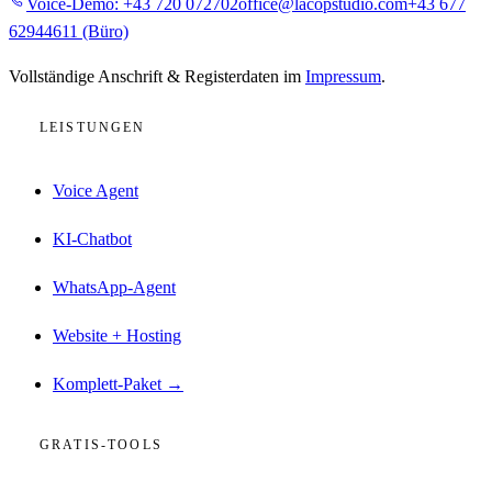
Voice-Demo:
+43 720 072702
office@lacopstudio.com
+43 677
62944611
(Büro)
Vollständige Anschrift & Registerdaten im
Impressum
.
LEISTUNGEN
Voice Agent
KI-Chatbot
WhatsApp-Agent
Website + Hosting
Komplett-Paket →
GRATIS-TOOLS