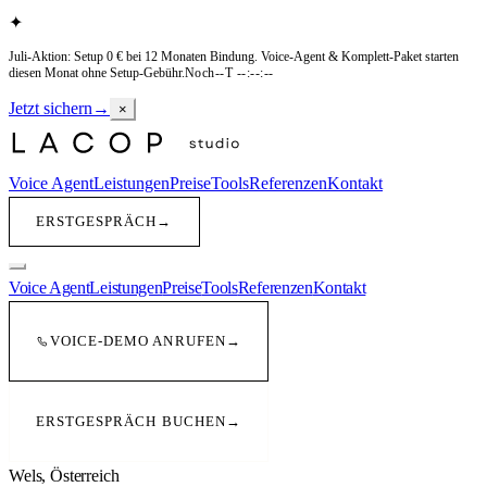
✦
Juli-Aktion: Setup 0 € bei 12 Monaten Bindung
.
Voice-Agent & Komplett-Paket starten
diesen Monat ohne Setup-Gebühr.
Noch
--T --:--:--
Jetzt sichern
→
×
Voice Agent
Leistungen
Preise
Tools
Referenzen
Kontakt
ERSTGESPRÄCH
→
Voice Agent
Leistungen
Preise
Tools
Referenzen
Kontakt
VOICE-DEMO ANRUFEN
→
ERSTGESPRÄCH BUCHEN
→
Wels
,
Österreich