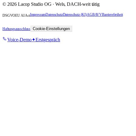
©
2026
Lacop Studio OG
·
Wels
, DACH-weit tätig
Impressum
Datenschutz
Datenschutz (KI)
AGB
AVV
Barrierefreiheit
DSGVO
EU AI Act
Cookie-Einstellungen
Haftungsausschluss
Voice-Demo
✦
Erstgespräch